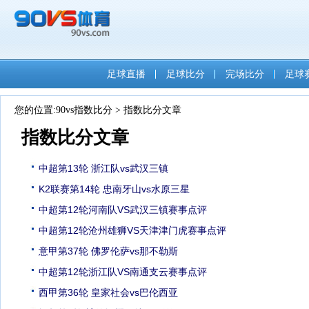
足球直播
足球比分
完场比分
足球
您的位置:
90vs指数比分
>
指数比分文章
指数比分文章
中超第13轮 浙江队vs武汉三镇
K2联赛第14轮 忠南牙山vs水原三星
中超第12轮河南队VS武汉三镇赛事点评
中超第12轮沧州雄狮VS天津津门虎赛事点评
意甲第37轮 佛罗伦萨vs那不勒斯
中超第12轮浙江队VS南通支云赛事点评
西甲第36轮 皇家社会vs巴伦西亚