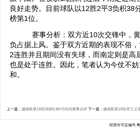
良好走势。目前球队以12胜2平3负积3
榜第1位。
赛事分析：双方近10次交锋中，黄安
负占据上风。鉴于双方近期的表现不俗，
2连胜并且期间没有失球，而南定则是高
也是处于连胜。因此，笔者认为今仗不妨
和。
上一篇：
越南联第18轮河静红林VS河内赛事点评
下一篇：
越南联第18轮宋兰义
经营许可证编号:粤B2-