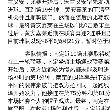
兰义安，比赛开始后，宋兰义安率先发动
进球。直到第19分钟，黄安嘉莱的丁清
机会并且顺势破门。然而在随后的比赛双
球，最终黄安嘉莱在主场以1比0击败宋兰
过后，黄安嘉莱近期在联赛喜迎2连胜且
目前球队以5胜6平6负积21分，暂时位于
客队情报：南定近10场比赛取得6胜
在上一轮联赛，南定坐镇主场迎战联赛第
开始后，双方近都较为慢热都未能及时进
场补时的第1分钟，南定的贝泽率先打破僵
平阳的裴伟豪破门把双方拉回同一起跑线
泽开始发力，他接连在第75分钟和第81
本场比赛个人的帽子戏法。最终，南定在
旅平阳。在收获1场胜利过后，南定近期