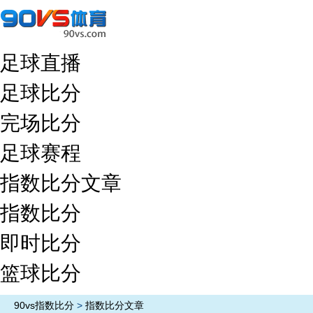
足球直播
足球比分
完场比分
足球赛程
指数比分文章
指数比分
即时比分
篮球比分
90vs指数比分
>
指数比分文章