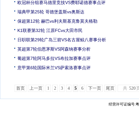
欧冠杯分组赛马德里竞技VS费耶诺德赛事点评
瑞典甲第25轮 哥德堡盖斯vs奥斯达
保超第12轮 赫巴vs利夫斯基克鲁莫夫格勒
K1联赛第32轮 江原FCvs大田市民
日职联第29轮广岛三箭VS名古屋鲸八赛事分析
英超第7轮伯恩茅斯VS阿森纳赛事分析
葡超第7轮阿马多拉VS布拉加赛事点评
意甲第6轮国际米兰VS萨索洛赛事点评
首页
上一页
1
2
3
4
5
6
下一页
尾页
共
520
经营许可证编号:粤B2-