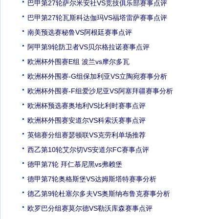
巴甲第27轮萨尔米安社VS竞技俱乐部赛事点评
巴甲第27轮瓦斯科达伽玛VS福塔雷萨赛事点评
南美预选赛秘鲁VS阿根廷赛事点评
阿甲第9轮防卫者VS贝尔格拉诺赛事点评
欧洲杯外围赛E组 波兰vs摩尔多瓦
欧洲杯外围赛-G组保加利亚VS立陶宛赛事分析
欧洲杯外围赛-F组爱沙尼亚VS阿塞拜疆赛事分析
欧洲杯预选赛奥地利VS比利时赛事点评
欧洲杯外围赛安道尔VS科索沃赛事点评
英锦赛分组赛瑟顿联VS克劳利单场推荐
西乙第10轮艾尔切VS安道尔FC赛事点评
德甲第7轮 拜仁慕尼黑vs弗赖堡
德甲第7轮奥格斯堡VS达姆斯塔特赛事分析
德乙第9轮杜塞尔多夫VS奥斯纳布鲁克赛事分析
欧罗巴分组赛莫尔德VS勒沃库森赛事点评