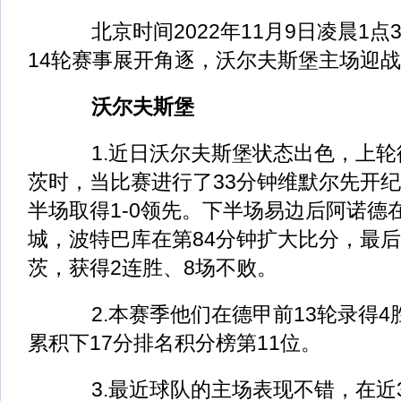
北京时间2022年11月9日凌晨1点
14轮赛事展开角逐，沃尔夫斯堡主场迎
沃尔夫斯堡
1.近日沃尔夫斯堡状态出色，上轮
茨时，当比赛进行了33分钟维默尔先开
半场取得1-0领先。下半场易边后阿诺德
城，波特巴库在第84分钟扩大比分，最后
茨，获得2连胜、8场不败。
2.本赛季他们在德甲前13轮录得4
累积下17分排名积分榜第11位。
3.最近球队的主场表现不错，在近