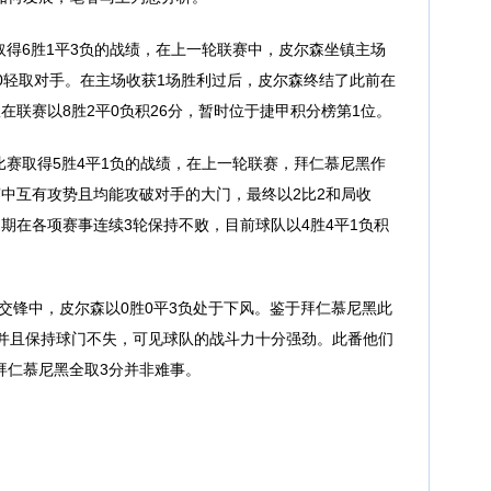
得6胜1平3负的战绩，在上一轮联赛中，皮尔森坐镇主场
0轻取对手。在主场收获1场胜利过后，皮尔森终结了此前在
在联赛以8胜2平0负积26分，暂时位于捷甲积分榜第1位。
赛取得5胜4平1负的战绩，在上一轮联赛，拜仁慕尼黑作
中互有攻势且均能攻破对手的大门，最终以2比2和局收
期在各项赛事连续3轮保持不败，目前球队以4胜4平1负积
锋中，皮尔森以0胜0平3负处于下风。鉴于拜仁慕尼黑此
球并且保持球门不失，可见球队的战斗力十分强劲。此番他们
拜仁慕尼黑全取3分并非难事。