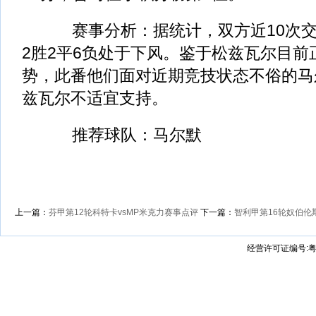
赛事分析：据统计，双方近10次交
2胜2平6负处于下风。鉴于松兹瓦尔目前
势，此番他们面对近期竞技状态不俗的马
兹瓦尔不适宜支持。
推荐球队：马尔默
上一篇：
芬甲第12轮科特卡vsMP米克力赛事点评
下一篇：
智利甲第16轮奴伯伦
经营许可证编号:粤B2-