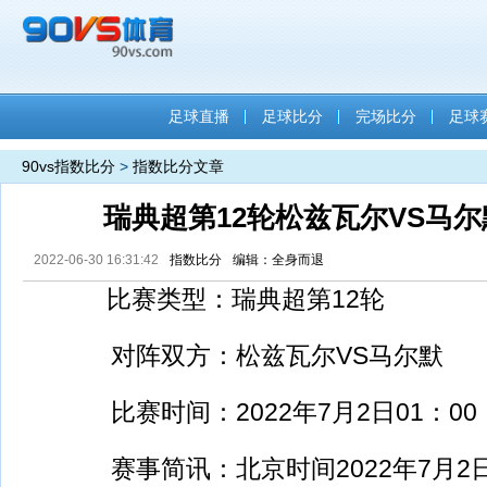
足球直播
足球比分
完场比分
足球
90vs指数比分
>
指数比分文章
瑞典超第12轮松兹瓦尔VS马
2022-06-30 16:31:42
指数比分
编辑：全身而退
比赛类型：瑞典超第12轮
对阵双方：松兹瓦尔VS马尔默
比赛时间：2022年7月2日01：00
赛事简讯：北京时间2022年7月2日