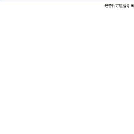
经营许可证编号:粤B2-