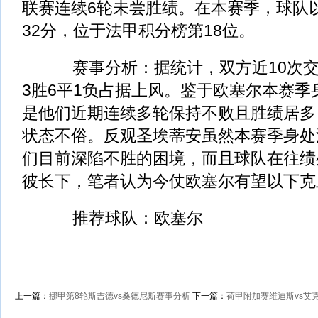
联赛连续6轮未尝胜绩。在本赛季，球队以
32分，位于法甲积分榜第18位。
赛事分析：据统计，双方近10次交
3胜6平1负占据上风。鉴于欧塞尔本赛季
是他们近期连续多轮保持不败且胜绩居多
状态不俗。反观圣埃蒂安虽然本赛季身处
们目前深陷不胜的困境，而且球队在往绩
彼长下，笔者认为今仗欧塞尔有望以下克
推荐球队：欧塞尔
上一篇：
挪甲第8轮斯吉德vs桑德尼斯赛事分析
下一篇：
荷甲附加赛维迪斯vs艾