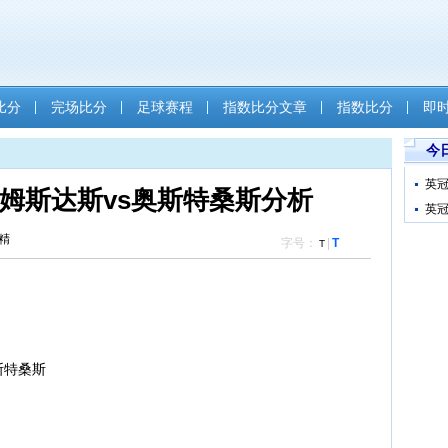
比分
完场比分
足球赛程
指数比分文章
指数比分
即
今
英冠
姆斯达斯vs奥斯特桑斯分析
英冠
精
字号：
|
T
T
斯特桑斯