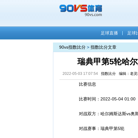
足球直播
足球
90vs指数比分
>
指数比分文章
瑞典甲第5轮哈尔
2022-05-03 17:07:54
指数比分
编辑：老灵
比赛信息
比赛时间：2022-05-04 01:00
对战双方：哈尔姆斯达斯vs奥
对战赛事：瑞典甲第5轮